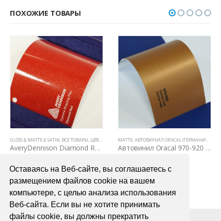
ПОХОЖИЕ ТОВАРЫ
 (КАРБОН, КАМУФЛЯЖ, ЦАРАПАННЫЙ МЕТАЛЛ)
GLOSS & MATTE & SATIN
,
ВСЕ ТОВАРЫ
,
ЦВЕТНЫЕ ВИНИЛОВЫЕ ПЛЕНКИ
,
ЦВЕТНЫЕ ВИНИЛОВЫЕ ПЛЕНКИ
MATTE
,
АВТОВИНИЛ ORACAL (ГЕРМАНИЯ)
,
ВСЕ
AveryDennison Diamond Red (красный металлик)
Автовинил Oracal 970-920 bronze matt – бронза, матовый
7200,00
₽
4000,00
₽
Оставаясь на Веб-сайте, вы соглашаетесь с
В КОРЗИНУ
В КОРЗИНУ
размещением файлов cookie на вашем
компьютере, с целью анализа использования
Веб-сайта. Если вы не хотите принимать
файлы cookie, вы должны прекратить