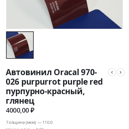
Автовинил Oracal 970-
026 purpurrot purple red
пурпурно-красный,
глянец
4000,00
₽
Толщина (мкм) — 110.0