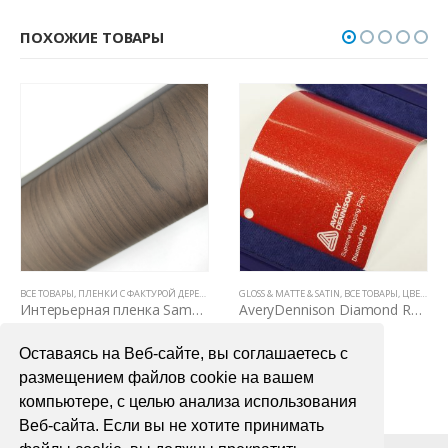
ПОХОЖИЕ ТОВАРЫ
,
АВТОВИНИЛ ORACAL (ГЕРМАНИЯ)
ВСЕ ТОВАРЫ
,
ПЛЕНКИ С ФАКТУРОЙ ДЕРЕВА И КОЖИ
,
GLOSS
GLOSS & MATTE & SATIN
,
ЦВЕТНЫЕ ВИНИЛОВЫЕ ПЛЕНКИ
,
ВСЕ ТОВАРЫ
,
ЦВЕТНЫЕ ВИНИЛОВЫЕ ПЛЕНКИ
Интерьерная пленка Samsung SG 5507
AveryDennison Diamond Red (красный металлик)
5000,00
₽
7200,00
₽
Оставаясь на Веб-сайте, вы соглашаетесь с
В КОРЗИНУ
В КОРЗИНУ
размещением файлов cookie на вашем
компьютере, с целью анализа использования
Веб-сайта. Если вы не хотите принимать