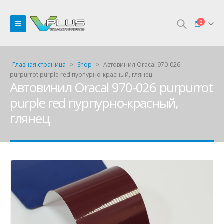
0
Главная страница
>
Shop
>
Автовинил Oracal 970-026
purpurrot purple red пурпурно-красный, глянец
Автовинил Oracal 970-026 purpurrot
purple red пурпурно-красный,
глянец