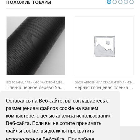
ПОХОЖИЕ ТОВАРЫ
,
ЦВЕТНЫЕ ВИНИЛОВЫЕ ПЛЕНКИ
ВСЕ ТОВАРЫ
,
ПЛЕНКИ С ФАКТУРОЙ ДЕРЕВА И КОЖИ
GLOSS
,
ЦВЕТНЫЕ ВИНИЛОВЫЕ ПЛЕНКИ
,
АВТОВИНИЛ ORACAL (ГЕРМАНИЯ)
,
ВСЕ 
Пленка черное дерево Samsung Mg 3030
Черная глянцевая пленка для авто Oracal 551 1,26м
4990,00
₽
1400,00
₽
Оставаясь на Веб-сайте, вы соглашаетесь с
В КОРЗИНУ
В КОРЗИНУ
размещением файлов cookie на вашем
компьютере, с целью анализа использования
Веб-сайта. Если вы не хотите принимать
файлы cookie, вы должны прекратить
использование Вебсайта.
Подробнее