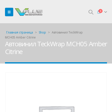
0
Главная страница
>
Shop
>
Автовинил TeckWrap
MCH05 Amber Citrine
Автовинил TeckWrap MCH05 Amber
Citrine