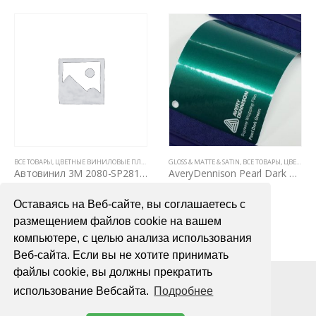
ВЫЕ ПЛЕНКИ
,
АВТОВИНИЛ ORACAL (ГЕРМАНИЯ)
ВСЕ ТОВАРЫ
,
ЦВЕТНЫЕ ВИНИЛОВЫЕ ПЛЕНКИ
,
GLOSS
GLOSS & MATTE & SATIN
,
ВСЕ ТОВАРЫ
,
ЦВЕТНЫЕ ВИНИЛОВЫЕ ПЛЕНКИ
Автовинил 3M 2080-SP281 Satin Flip Psychedelic
AveryDennison Pearl Dark Green (темно-зеленый перламутр)
6000,00
₽
7200,00
₽
Оставаясь на Веб-сайте, вы соглашаетесь с
В КОРЗИНУ
В КОРЗИНУ
размещением файлов cookie на вашем
компьютере, с целью анализа использования
Веб-сайта. Если вы не хотите принимать
файлы cookie, вы должны прекратить
использование Вебсайта.
Подробнее