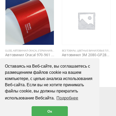
GLOSS
,
АВТОВИНИЛ ORACAL (ГЕРМАНИЯ)
,
ВСЕ ТОВАРЫ
ВСЕ ТОВАРЫ
,
ЦВЕТНЫЕ ВИНИЛОВЫЕ ПЛЕНКИ
,
ЦВЕТНЫЕ ВИНИЛОВЫЕ ПЛЕНКИ
Автовинил Oracal 970-961 luscious lips – красный, глянец
Автовинил 3M 2080-GP280 Gloss Flip Ghost Pearl
4000,00
₽
4400,00
₽
Оставаясь на Веб-сайте, вы соглашаетесь с
В КОРЗИНУ
В КОРЗИНУ
размещением файлов cookie на вашем
компьютере, с целью анализа использования
Веб-сайта. Если вы не хотите принимать
файлы cookie, вы должны прекратить
использование Вебсайта.
Подробнее
Ок