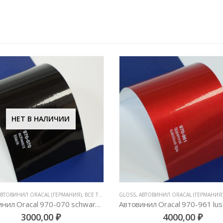
НЕТ В НАЛИЧИИ
Е ВИНИЛОВЫЕ ПЛЕНКИ
АВТОВИНИЛ ORACAL (ГЕРМАНИЯ)
,
ВСЕ ТОВАРЫ
,
ЦВЕТНЫЕ ВИНИЛОВЫЕ ПЛЕНКИ
GLOSS
,
АВТОВИНИЛ ORACAL (ГЕРМАНИЯ
Автовинил Oracal 970-070 schwarz black – черный
3000,00
₽
4000,00
₽