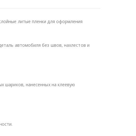
слойные литые пленки для оформления
деталь автомобиля без швов, нахлестов и
ых шариков, нанесенных на клеевую
ности.