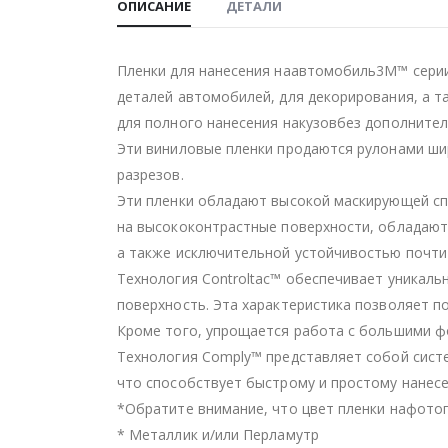
ОПИСАНИЕ
ДЕТАЛИ
Пленки для нанесения наавтомобиль3M™ серии
деталей автомобилей, для декорирования, а т
для полного нанесения накузовбез дополните
Эти виниловые пленки продаются рулонами шир
разрезов.
Эти пленки обладают высокой маскирующей сп
на высококонтрастные поверхности, обладают
а также исключительной устойчивостью почти
Технология Controltac™ обеспечивает уникаль
поверхность. Эта характеристика позволяет по
Кроме того, упрощается работа с большими ф
Технология Comply™ представляет собой систе
что способствует быстрому и простому нанесе
*Обратите внимание, что цвет пленки нафотог
* Металлик и/или Перламутр