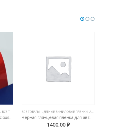
)
,
ВСЕ ТОВАРЫ
,
ЦВЕТНЫЕ ВИНИЛОВЫЕ ПЛЕНКИ
ВСЕ ТОВАРЫ
,
ЦВЕТНЫЕ ВИНИЛОВЫЕ ПЛЕНКИ
,
АВТОВИНИЛ ORACAL (ГЕРМАНИЯ)
ВСЕ ТОВАРЫ
,
Автовинил Oracal 970-961 luscious lips – красный, глянец
Черная глянцевая пленка для авто Oracal 551 1,26м
1400,00
₽