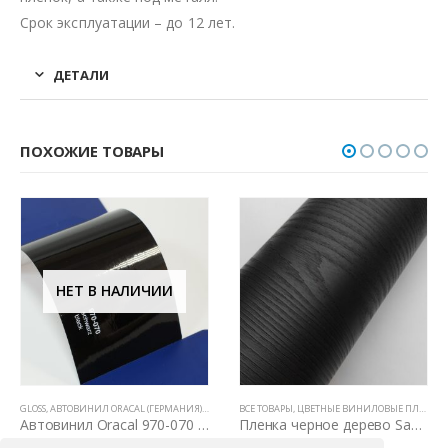
Срок эксплуатации – до 12 лет.
ДЕТАЛИ
ПОХОЖИЕ ТОВАРЫ
НЕТ В НАЛИЧИИ
ВЫЕ ПЛЕНКИ
GLOSS
,
АВТОВИНИЛ ORACAL (ГЕРМАНИЯ)
,
ВСЕ ТОВАРЫ
ВСЕ ТОВАРЫ
,
ЦВЕТНЫЕ ВИНИЛОВЫЕ ПЛЕНКИ
,
ЦВЕТНЫЕ ВИНИЛОВЫЕ ПЛЕНКИ
Автовинил Oracal 970-070 schwarz black – черный
Пленка черное дерево Samsung Mg 3030