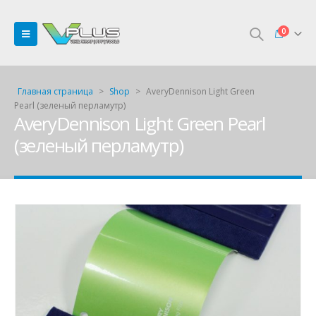
0
Главная страница
>
Shop
>
AveryDennison Light Green
Pearl (зеленый перламутр)
AveryDennison Light Green Pearl
(зеленый перламутр)