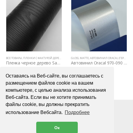
,
ПЛЕНКИ С ФАКТУРОЙ ДЕРЕВА И КОЖИ
ВСЕ ТОВАРЫ
,
ПЛЕНКИ С ФАКТУРОЙ ДЕРЕВА И КОЖИ
GLOSS
,
ЦВЕТНЫЕ ВИНИЛОВЫЕ ПЛЕНКИ
,
MATTE
,
АВТОВИНИЛ ORACAL (ГЕРМАНИЯ)
Пленка черное дерево Samsung Mg 3030
Автовинил Oracal 970-090 silbergray silver gray – серый
4990,00
₽
4000,00
₽
Оставаясь на Веб-сайте, вы соглашаетесь с
В КОРЗИНУ
В КОРЗИНУ
размещением файлов cookie на вашем
компьютере, с целью анализа использования
Веб-сайта. Если вы не хотите принимать
файлы cookie, вы должны прекратить
использование Вебсайта.
Подробнее
Ок