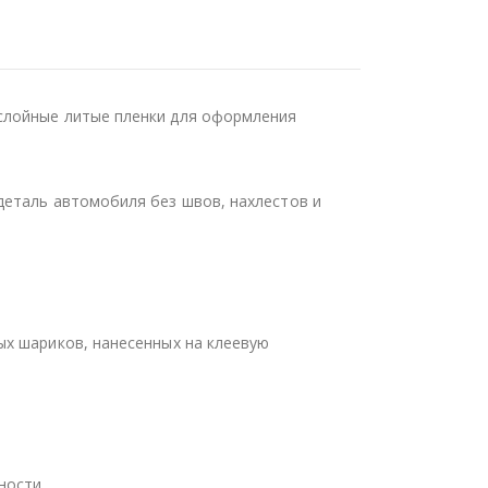
слойные литые пленки для оформления
деталь автомобиля без швов, нахлестов и
ых шариков, нанесенных на клеевую
ности.