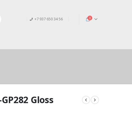
0
+7 937 650 34 56
GP282 Gloss