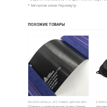
* Металлик и/или Перламутр
ПОХОЖИЕ ТОВАРЫ
ЛЕНКИ
,
ЦВЕТНЫЕ ВИНИЛОВЫЕ ПЛЕНКИ
8 SERIES
,
АВТОВИНИЛ KPMF (АНГЛИЯ)
,
ВСЕ ТОВАРЫ
,
ЦВЕТНЫЕ В
ВСЕ Т
Пленка шлифованная Avery Dennison Brushed Black
Автовинил KPMF K81219 черная матовая текстурированная