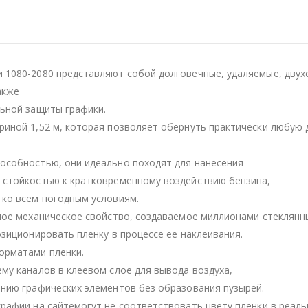
 1080-2080 представляют собой долговечные, удаляемые, двух
акже
льной защиты графики.
иной 1,52 м, которая позволяет обернуть практически любую 
особностью, они идеально походят для нанесения
 стойкостью к кратковременному воздействию бензина,
 ко всем погодным условиям.
ное механическое свойство, создаваемое миллионами стеклянн
зиционировать пленку в процессе ее наклеивания.
орматами пленки.
му каналов в клеевом слое для вывода воздуха,
нию графических элементов без образования пузырей.
рафии на сайтемогут не соответствовать цвету пленки в реаль