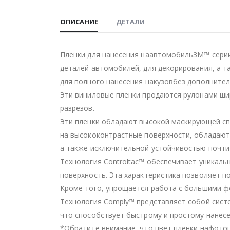
ОПИСАНИЕ
ДЕТАЛИ
Пленки для нанесения наавтомобиль3M™ серии
деталей автомобилей, для декорирования, а т
для полного нанесения накузовбез дополните
Эти виниловые пленки продаются рулонами шир
разрезов.
Эти пленки обладают высокой маскирующей сп
на высококонтрастные поверхности, обладают
а также исключительной устойчивостью почти
Технология Controltac™ обеспечивает уникаль
поверхность. Эта характеристика позволяет по
Кроме того, упрощается работа с большими ф
Технология Comply™ представляет собой систе
что способствует быстрому и простому нанесе
*Обратите внимание, что цвет пленки нафотог