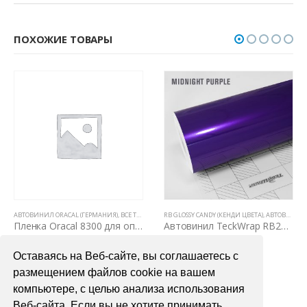
ПОХОЖИЕ ТОВАРЫ
,
ЦВЕТНЫЕ ВИНИЛОВЫЕ ПЛЕНКИ
RB GLOSSY CANDY (КЕНДИ ЦВЕТА)
,
АВТОВИНИЛ TECKWRAP
ВСЕ ТОВАРЫ
,
ВСЕ ТОВАРЫ
,
ФАКТУРНЫЕ ПЛЕНКИ (КАРБОН, КАМУФЛЯЖ, ЦАРАПАННЫЙ МЕТАЛЛ)
,
ЦВЕТНЫЕ ВИНИЛОВЫ
Автовинил TeckWrap RB20 Midnight Purple
Камуфляж литой винил
4000,00
₽
2800,00
₽
Оставаясь на Веб-сайте, вы соглашаетесь с
В КОРЗИНУ
В КОРЗИНУ
размещением файлов cookie на вашем
компьютере, с целью анализа использования
Веб-сайта. Если вы не хотите принимать