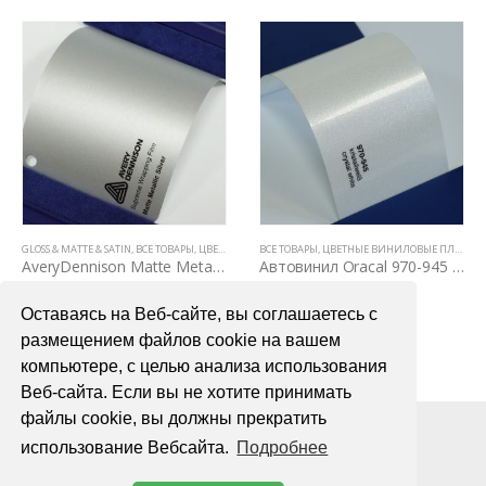
GLOSS & MATTE & SATIN
,
ЦВЕТНЫЕ ВИНИЛОВЫЕ ПЛЕНКИ
,
ВСЕ ТОВАРЫ
,
ЦВЕТНЫЕ ВИНИЛОВЫЕ ПЛЕНКИ
ВСЕ ТОВАРЫ
,
ЦВЕТНЫЕ ВИНИЛОВЫЕ ПЛЕНКИ
AveryDennison Matte Metallic Silver
Автовинил Oracal 970-945 crystal white – кристаллический белый, глянец
6700,00
₽
4000,00
₽
Оставаясь на Веб-сайте, вы соглашаетесь с
В КОРЗИНУ
В КОРЗИНУ
размещением файлов cookie на вашем
компьютере, с целью анализа использования
Веб-сайта. Если вы не хотите принимать
файлы cookie, вы должны прекратить
использование Вебсайта.
Подробнее