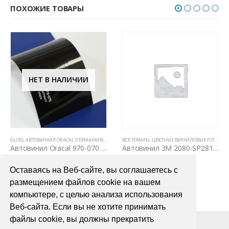
ПОХОЖИЕ ТОВАРЫ
НЕТ В НАЛИЧИИ
Е ТОВАРЫ
GLOSS
,
ЦВЕТНЫЕ ВИНИЛОВЫЕ ПЛЕНКИ
,
АВТОВИНИЛ ORACAL (ГЕРМАНИЯ)
,
ВСЕ ТОВАРЫ
ВСЕ ТОВАРЫ
,
ЦВЕТНЫЕ ВИНИЛОВЫЕ ПЛЕНКИ
,
ЦВЕТНЫЕ ВИНИЛОВЫЕ ПЛЕНКИ
Автовинил Oracal 970-070 schwarz black – черный
Автовинил 3M 2080-SP281 Satin Flip Psychedelic
3000,00
₽
6000,00
₽
Оставаясь на Веб-сайте, вы соглашаетесь с
ПОДРОБНЕЕ
В КОРЗИНУ
размещением файлов cookie на вашем
компьютере, с целью анализа использования
Веб-сайта. Если вы не хотите принимать
файлы cookie, вы должны прекратить