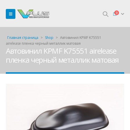
0
Главная страница
>
Shop
>
Автовинил KPMF K75551
airelease пленка черный металлик матовая
Автовинил KPMF K75551 airelease
пленка черный металлик матовая