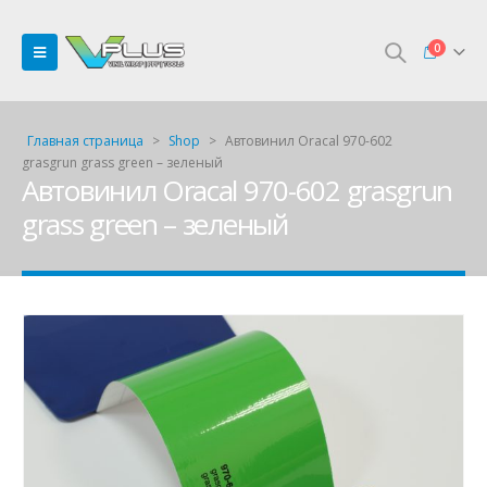
0
Главная страница
>
Shop
>
Автовинил Oracal 970-602
grasgrun grass green – зеленый
Автовинил Oracal 970-602 grasgrun
grass green – зеленый