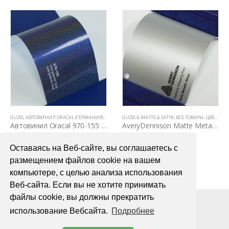
,
ПЛЕНКИ С ФАКТУРОЙ ДЕРЕВА И КОЖИ
GLOSS
,
АВТОВИНИЛ ORACAL (ГЕРМАНИЯ)
,
ВСЕ ТОВАРЫ
GLOSS & MATTE & SATIN
,
ЦВЕТНЫЕ ВИНИЛОВЫЕ ПЛЕНКИ
,
ВСЕ ТОВАРЫ
,
ЦВЕТНЫЕ ВИНИЛОВЫЕ ПЛЕНКИ
Автовинил Oracal 970-155 intergalactic blue – “галактик” синий, глянец
AveryDennison Matte Metallic Silver
4000,00
₽
6700,00
₽
Оставаясь на Веб-сайте, вы соглашаетесь с
В КОРЗИНУ
В КОРЗИНУ
размещением файлов cookie на вашем
компьютере, с целью анализа использования
Веб-сайта. Если вы не хотите принимать
файлы cookie, вы должны прекратить
использование Вебсайта.
Подробнее