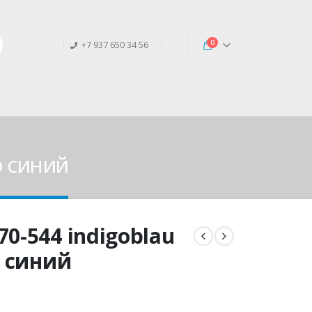
0
+7 937 650 34 56
о синий
0-544 indigoblau
о синий