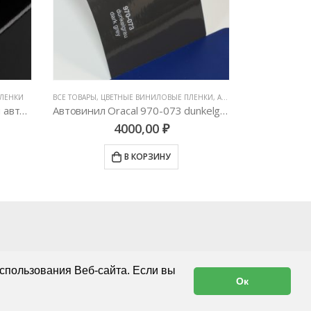
ЕНКИ
,
АВТОВИНИЛ ORACAL (ГЕРМАНИЯ)
ВСЕ ТОВАРЫ
,
ЦВЕТНЫЕ ВИНИЛОВЫЕ ПЛЕНКИ
,
GLOSS
,
АВТОВИНИЛ ORACAL (ГЕРМАНИЯ)
BRUSHED METALL
Автовинил Oracal 970-073 dunkelgrau dark grey – темно-серый
Автовинил Oracal 970-090 silbergray silver gray – серый
4000,00
₽
В КОРЗИНУ
спользования Веб-сайта. Если вы
Ок