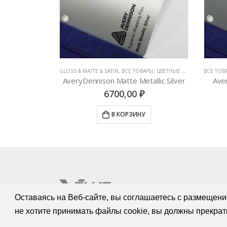
АРЫ
,
ЦВЕТНЫЕ ВИНИЛОВЫЕ ПЛЕНКИ
,
ЦВЕТНЫЕ ВИНИЛОВЫЕ ПЛЕНКИ
ВСЕ ТОВАРЫ
,
ЦВЕТНЫЕ ВИНИЛОВЫЕ ПЛЕНКИ
,
GLOSS & MATTE & SATIN
ВСЕ Т
allic Silver
AveryDennison Matte Dark Grey
7200,00
₽
У
В КОРЗИНУ
Оставаясь на Веб-сайте, вы соглашаетесь с размещени
не хотите принимать файлы cookie, вы должны прекрат