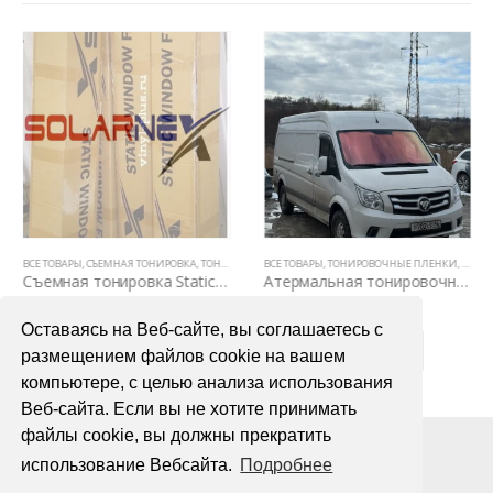
ВСЕ ТОВАРЫ
,
СЪЕМНАЯ ТОНИРОВКА
,
ВСЕ ТОВАРЫ
,
ТОНИРОВОЧНЫЕ ПЛЕНКИ
,
ТОНИРОВОЧНЫЕ ПЛЕНКИ
ВСЕ ТОВАРЫ
,
ТОНИРОВОЧНЫЕ ПЛЕНКИ
,
ХАМЕ
Съемная тонировка Static PRO 5% (рулон)
Атермальная тонировочная пленка хамелеон OVERS Chameleon Purple Light 75
11400,00
₽
2500,00
₽
Оставаясь на Веб-сайте, вы соглашаетесь с
В КОРЗИНУ
В КОРЗИНУ
размещением файлов cookie на вашем
компьютере, с целью анализа использования
Веб-сайта. Если вы не хотите принимать
файлы cookie, вы должны прекратить
использование Вебсайта.
Подробнее