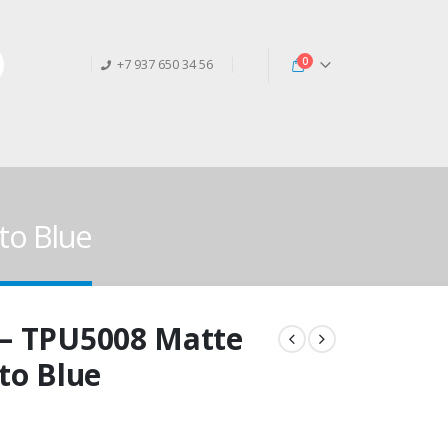
0
+7 937 650 34 56
to Blue
 – TPU5008 Matte
to Blue