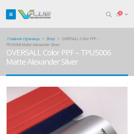
0
Главная страница
>
Shop
>
OVERSALL Color PPF –
TPU5006 Matte Alexander Silver
OVERSALL Color PPF – TPU5006
Matte Alexander Silver