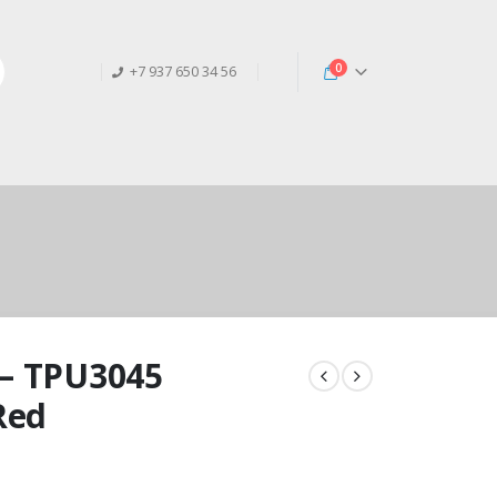
0
+7 937 650 34 56
 – TPU3045
Red