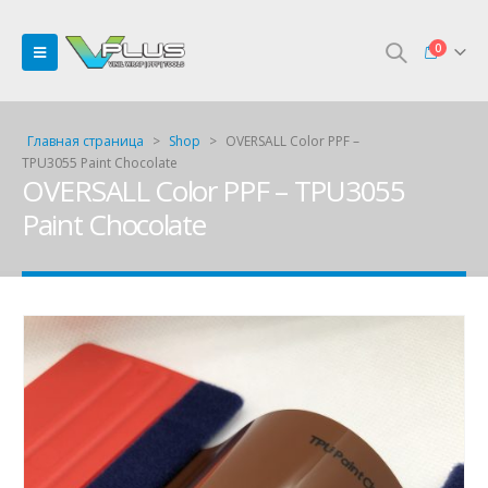
0
Главная страница
>
Shop
>
OVERSALL Color PPF –
TPU3055 Paint Chocolate
OVERSALL Color PPF – TPU3055
Paint Chocolate