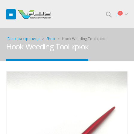
0
Главная страница
>
Shop
>
Hook Weeding Tool крюк
Hook Weeding Tool крюк