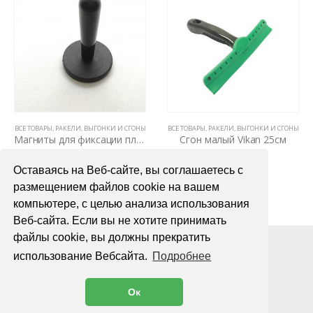
ВСЕ ТОВАРЫ
,
РАКЕЛИ, ВЫГОНКИ И СГОНЫ
,
РАКЕЛИ, ВЫГОНКИ И СГОНЫ
ВСЕ ТОВАРЫ
,
РАКЕЛИ, ВЫГОНКИ И СГОНЫ
Магниты для фиксации пленки
Сгон малый Vikan 25см
400,00
₽
1800,00
₽
Оставаясь на Веб-сайте, вы соглашаетесь с
В КОРЗИНУ
В КОРЗИНУ
размещением файлов cookie на вашем
компьютере, с целью анализа использования
Веб-сайта. Если вы не хотите принимать
файлы cookie, вы должны прекратить
использование Вебсайта.
Подробнее
Ок