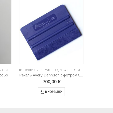
ЛЕНКАМИ
,
ВСЕ ТОВАРЫ
НОЖИ И ЛЕЗВИЯ
,
ИНСТРУМЕНТЫ ДЛЯ РАБОТЫ С ПЛЕНКАМИ
,
ВСЕ ТОВАРЫ
РАКЕЛИ, ВЫГО
,
ИН
Лезвия TAJIMA 30 градусов особо острые, черные 10шт
Ракель Avery Dennison с фетром Синий (Средней Жесткости)
700,00
₽
В КОРЗИНУ