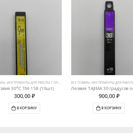
АРЫ
 ЛЕЗВИЯ
,
ИНСТРУМЕНТЫ ДЛЯ РАБОТЫ С ПЛЕНКАМИ
,
ВСЕ ТОВАРЫ
НОЖИ И ЛЕЗВИЯ
,
ИНСТРУМЕНТЫ ДЛЯ РАБОТЫ С П
звия 30°C TM-158 (10шт)
300,00
₽
900,00
₽
В КОРЗИНУ
В КОРЗИНУ