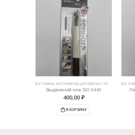
АМИ
ВЩИКА И АРМАТУРЩИКА
ВСЕ ТОВАРЫ
,
ИНСТРУМЕНТЫ ДЛЯ РАБОТЫ С ПЛЕНКАМИ
,
ИНСТРУМЕНТЫ ДЛЯ РАБОТЫ С ПЛЕНКАМИ
,
ВСЕ ТОВ
НОЖИ И
 предметов
Выдвижной нож SDI 0443
Ле
400,00
₽
У
В КОРЗИНУ