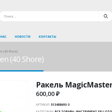
 НАС
НОВОСТИ
КОНТАКТЫ
n (40 Shore)
en (40 Shore)
Ракель MagicMaster 
600,00
₽
АРТИКУЛ:
513488693-3
КАТЕГОРИИ:
ВСЕ ТОВАРЫ
,
ИНСТРУМЕНТ YELLOTO