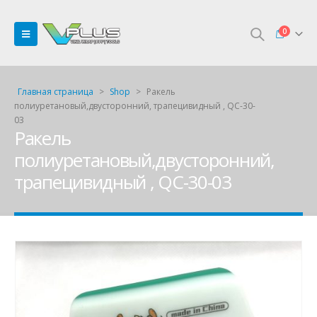
0
Главная страница
>
Shop
>
Ракель
полиуретановый,двусторонний, трапецивидный , QC-30-
03
Ракель
полиуретановый,двусторонний,
трапецивидный , QC-30-03