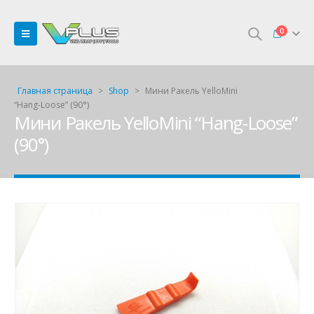
0
Главная страница
>
Shop
>
Мини Ракель YelloMini
“Hang-Loose” (90°)
Мини Ракель YelloMini “Hang-Loose”
(90°)