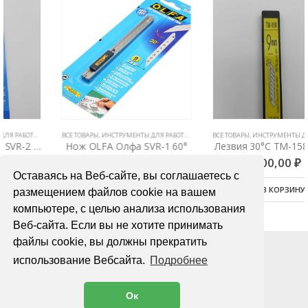
ВСЕ ТОВАРЫ
,
НОЖИ И ЛЕЗВИЯ
,
ИНСТРУМЕНТЫ ДЛЯ РАБОТЫ С ПЛЕНКАМИ
ВСЕ ТОВАРЫ
,
НОЖИ И ЛЕЗВИЯ
,
ИНСТРУМЕНТЫ ДЛЯ РАБОТЫ С ПЛЕНКАМИ
Нож OLFA Олфа SVR-1 60°
Лезвия 30°C TM-158 (10шт)
900,00
₽
300,00
₽
Оставаясь на Веб-сайте, вы соглашаетесь с
В КОРЗИНУ
В КОРЗИНУ
размещением файлов cookie на вашем
компьютере, с целью анализа использования
Веб-сайта. Если вы не хотите принимать
файлы cookie, вы должны прекратить
использование Вебсайта.
Подробнее
Ок