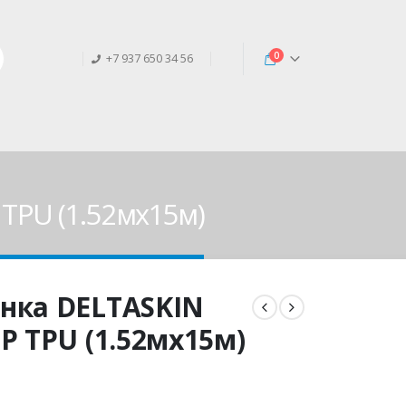
0
+7 937 650 34 56
TPU (1.52мx15м)
нка DELTASKIN
P TPU (1.52мx15м)