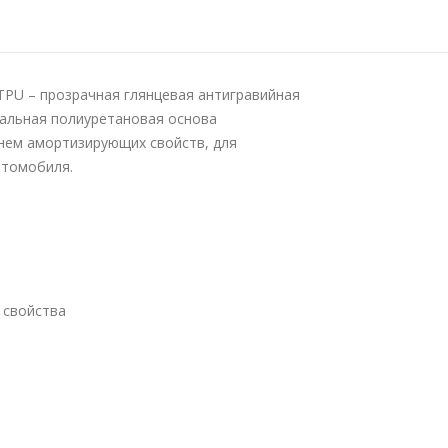
PU – прозрачная глянцевая антигравийная
иальная полиуретановая основа
нем амортизирующих свойств, для
втомобиля.
 свойства