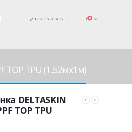
0
+7 937 650 34 56
 TOP TPU (1.52мx1м)
нка DELTASKIN
PF TOP TPU