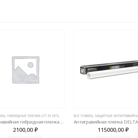
АРЫ
,
ГИБРИДНЫЕ ПЛЁНКИ (ОТ 3Х ЛЕТ)
,
ПОЛИУРЕТАНОВЫЕ ПЛЕНКИ PPF (5 ЛЕТ, НЕ ВИДНЫ НА КУЗОВЕ)
,
ЗАЩИТНЫЕ АНТИГРАВИЙНЫЕ ПЛЕНКИ ДЛЯ АВТ
ВСЕ ТОВАРЫ
,
ЗАЩИТНЫЕ АНТИГРАВИЙНЫЕ ПЛЕНКИ ДЛЯ А
Антигравийная гибридная пленка Armotek Film 1,52м
2100,00
₽
115000,00
₽