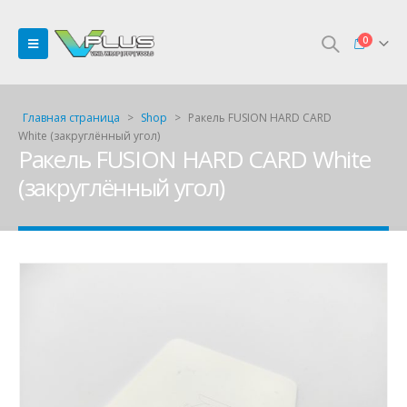
0
Главная страница
>
Shop
>
Ракель FUSION HARD CARD
White (закруглённый угол)
Ракель FUSION HARD CARD White
(закруглённый угол)