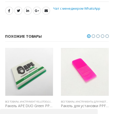
Чат с менеджером WhatsApp
ПОХОЖИЕ ТОВАРЫ
ВСЕ ТОВАРЫ
,
НОЖИ И ЛЕЗВИЯ
,
ИНСТРУМЕНТ YELLOTOOLS (ГЕРМАНИЯ)
ВСЕ ТОВАРЫ
,
ИНСТРУМЕНТЫ ДЛЯ РАБОТЫ С ПЛЕНКАМИ
,
ИНСТРУМЕНТЫ ДЛЯ РАБОТЫ С ПЛЕНКАМИ
Ракель APE DUO Green PPF (Жесткий)
Ракель для установки PPF 30×80мм
1800,00
₽
300,00
₽