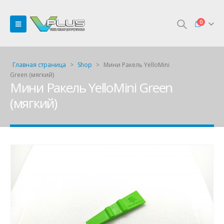
0
Главная страница
>
Shop
>
Мини Ракель YelloMini
Green (мягкий)
Мини Ракель YelloMini Green
(мягкий)