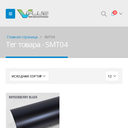
0
Главная страница
>
SMT04
Тег товара - SMT04