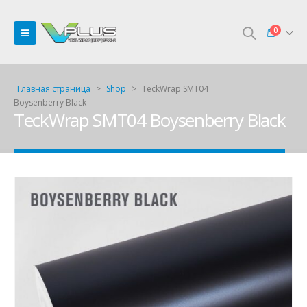
0
Главная страница
>
Shop
>
TeckWrap SMT04
Boysenberry Black
TeckWrap SMT04 Boysenberry Black