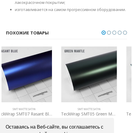
лакокрасочном покрытии;
изготавливается на самом прогрессивном оборудовании.
ПОХОЖИЕ ТОВАРЫ
SMT MATTE SATIN
SMT MATTE SATIN
TeckWrap SMT05 Green Mantle
TeckWrap SMT16 Jewel Green
3700,00
₽
3700,00
₽
Оставаясь на Веб-сайте, вы соглашаетесь с
В КОРЗИНУ
В КОРЗИНУ