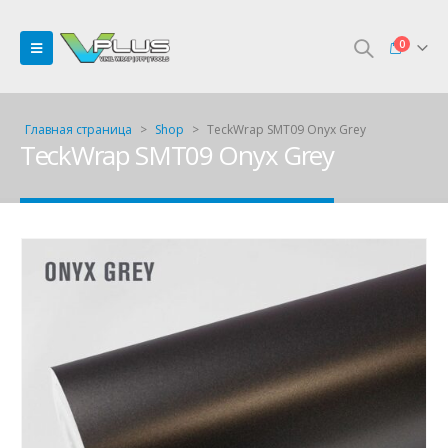
0
Главная страница
>
Shop
>
TeckWrap SMT09 Onyx Grey
TeckWrap SMT09 Onyx Grey