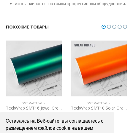
изготавливается на самом прогрессивном оборудовании.
ПОХОЖИЕ ТОВАРЫ
SMT MATTE SATIN
SMT MATTE SATIN
TeckWrap SMT16 Jewel Green
TeckWrap SMT10 Solar Orange
3700,00
₽
3700,00
₽
Оставаясь на Веб-сайте, вы соглашаетесь с
В КОРЗИНУ
В КОРЗИНУ
размещением файлов cookie на вашем