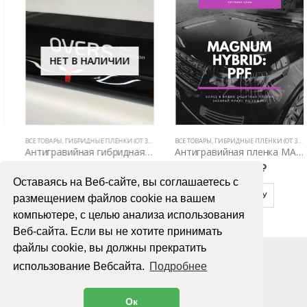
НЕТ В НАЛИЧИИ
 АВТОМОБИЛЯ
PPF (5 ЛЕТ, НЕ ВИДНЫ НА КУЗОВЕ)
ВСЕ ТОВАРЫ
,
ПОЛИУРЕТАНОВЫЕ ПЛЕНКИ PPF (5 ЛЕТ, НЕ ВИДНЫ НА КУЗОВЕ)
,
ГИБРИДНЫЕ ПЛЁНКИ (ОТ 3Х ЛЕТ)
,
ПОЛИУРЕТАНОВЫЕ ПЛЕНКИ PPF (5 ЛЕТ, НЕ ВИДНЫ НА КУЗОВЕ)
,
ЗАЩИТНЫЕ АНТИГРАВИЙНЫЕ ПЛЕНКИ ДЛЯ А
ВСЕ ТОВАРЫ
,
ГИБРИДНЫЕ ПЛЁНКИ (ОТ 3Х ЛЕТ)
,
Антигравийная гибридная пленка Overs Black Gloss Hybrid 1,52м х 1м
Антигравийная пленка MAGNUM HYBRID 1,52м
2000,00
₽
1800,00
₽
Оставаясь на Веб-сайте, вы соглашаетесь с
ПОДРОБНЕЕ
В КОРЗИНУ
размещением файлов cookie на вашем
компьютере, с целью анализа использования
Веб-сайта. Если вы не хотите принимать
файлы cookie, вы должны прекратить
использование Вебсайта.
Подробнее
Ок