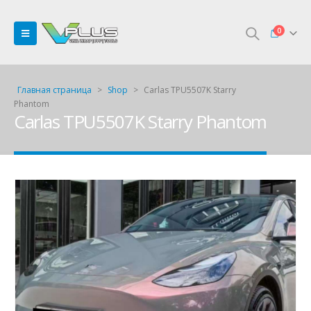
0
Главная страница
>
Shop
>
Carlas TPU5507K Starry
Phantom
Carlas TPU5507K Starry Phantom