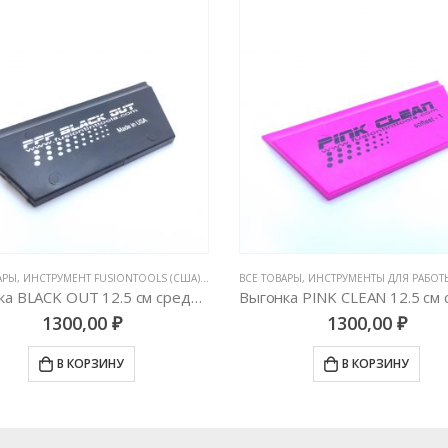
Ы
ЕЗВИЯ
,
ИНСТРУМЕНТ FUSIONTOOLS (США)
,
ИНСТРУМЕНТЫ ДЛЯ РАБОТЫ С ПЛЕНКАМИ
ВСЕ ТОВАРЫ
,
ИНСТРУМЕНТЫ ДЛЯ РАБОТЫ С ПЛЕН
Выгонка BLACK OUT 12.5 см средней жесткости (трапеция)
1300,00
₽
1300,00
₽
В КОРЗИНУ
В КОРЗИНУ