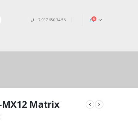
0
+7 937 650 34 56
-MX12 Matrix
ы