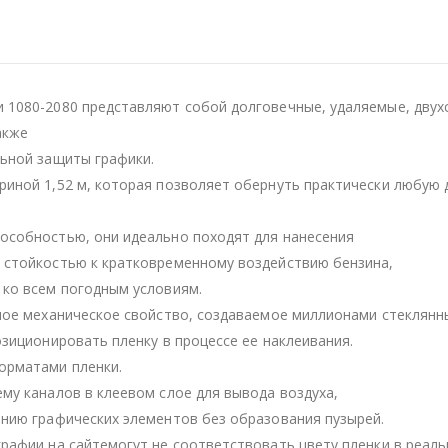
 1080-2080 представляют собой долговечные, удаляемые, двух
акже
льной защиты графики.
иной 1,52 м, которая позволяет обернуть практически любую 
особностью, они идеально походят для нанесения
 стойкостью к кратковременному воздействию бензина,
 ко всем погодным условиям.
ное механическое свойство, создаваемое миллионами стеклянн
зиционировать пленку в процессе ее наклеивания.
орматами пленки.
му каналов в клеевом слое для вывода воздуха,
нию графических элементов без образования пузырей.
рафии на сайтемогут не соответствовать цвету пленки в реаль