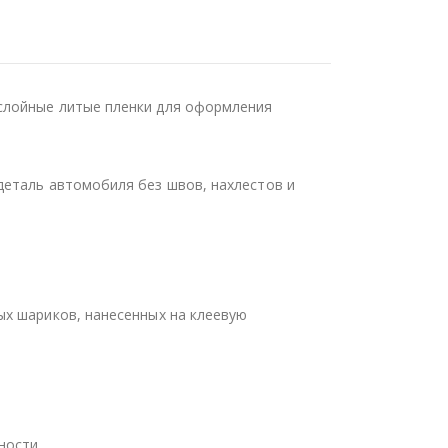
слойные литые пленки для оформления
деталь автомобиля без швов, нахлестов и
ых шариков, нанесенных на клеевую
ности.