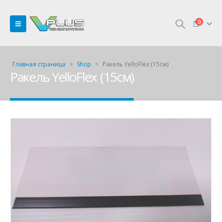
0
Главная страница
>
Shop
>
Ракель YelloFlex (15см)
Ракель YelloFlex (15см)