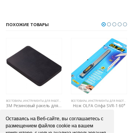
ПОХОЖИЕ ТОВАРЫ
Ы
НКАМИ
ВСЕ ТОВАРЫ
,
РАКЕЛИ, ВЫГОНКИ И СГОНЫ
,
ИНСТРУМЕНТЫ ДЛЯ РАБОТЫ С ПЛЕНКАМИ
ВСЕ ТОВАРЫ
,
НОЖИ И ЛЕЗВИЯ
,
ИНСТРУМЕНТЫ ДЛЯ РАБОТЫ С ПЛЕНКА
3М Резиновый ракель для нанесения защитной пленки GT1010
Нож OLFA Олфа SVR-1 60°
Ните
900,00
₽
3000,00
₽
Оставаясь на Веб-сайте, вы соглашаетесь с
В КОРЗИНУ
В КОРЗИНУ
размещением файлов cookie на вашем
компьютере, с целью анализа использования