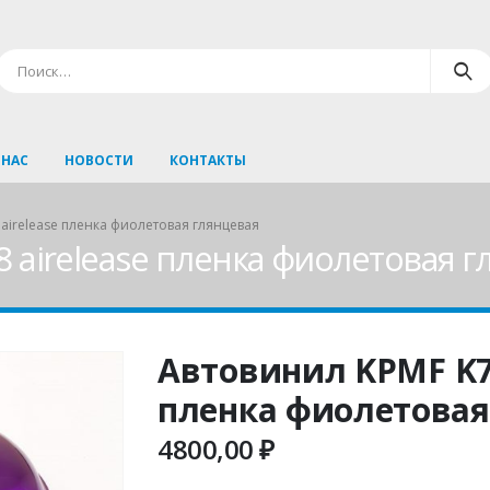
 НАС
НОВОСТИ
КОНТАКТЫ
airelease пленка фиолетовая глянцевая
 airelease пленка фиолетовая г
Автовинил KPMF K75
пленка фиолетовая
4800,00
₽