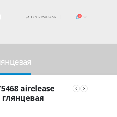
0
+7 937 650 34 56
лянцевая
468 airelease
 глянцевая