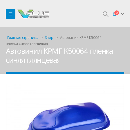
0
Главная страница
>
Shop
>
Автовинил KPMF K50064
пленка синяя глянцевая
Автовинил KPMF K50064 пленка
синяя глянцевая