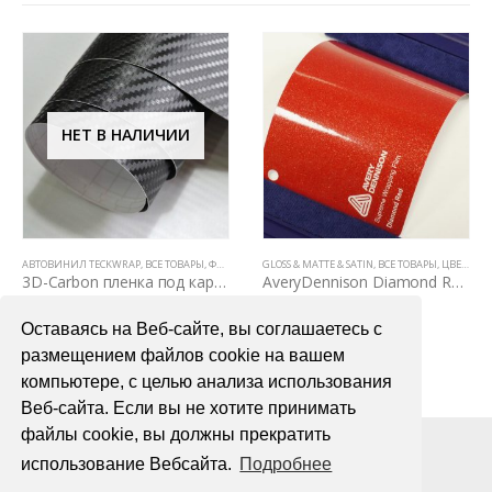
АЛИЧИИ
P
ОВЫЕ ПЛЕНКИ
,
ВСЕ ТОВАРЫ
,
ФАКТУРНЫЕ ПЛЕНКИ (КАРБОН, КАМУФЛЯЖ, ЦАРАПАННЫЙ МЕТАЛЛ)
GLOSS & MATTE & SATIN
,
ВСЕ ТОВАРЫ
,
ЦВЕТНЫЕ ВИНИЛОВЫЕ ПЛЕНКИ
ВСЕ ТОВАРЫ
,
ЦВЕТНЫЕ ВИН
,
ПЛЕНКИ С ФАКТУ
3D-Carbon пленка под карбон
AveryDennison Diamond Red (красный металлик)
00
₽
7200,00
₽
5000,0
Оставаясь на Веб-сайте, вы соглашаетесь с
БНЕЕ
В КОРЗИНУ
В КОРЗ
размещением файлов cookie на вашем
компьютере, с целью анализа использования
Веб-сайта. Если вы не хотите принимать
файлы cookie, вы должны прекратить
использование Вебсайта.
Подробнее