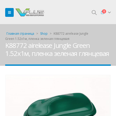
0
Главная страница
>
Shop
>
K88772 airelease Jungle
Green 1.52х1м, пленка зеленая глянцевая
K88772 airelease Jungle Green
1.52х1м, пленка зеленая глянцевая