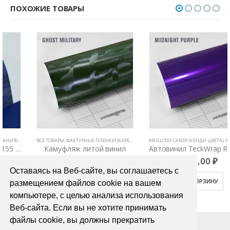
ПОХОЖИЕ ТОВАРЫ
Е ТОВАРЫ
ВСЕ ТОВАРЫ
,
ЦВЕТНЫЕ ВИНИЛОВЫЕ ПЛЕНКИ
,
ФАКТУРНЫЕ ПЛЕНКИ (КАРБОН, КАМУФЛЯЖ, ЦАРАПАННЫЙ МЕТАЛЛ)
RB GLOSSY CANDY (КЕНДИ ЦВЕТА)
,
,
АВТОВИНИЛ TECKWRAP
ЦВЕТНЫЕ В
Камуфляж литой винил
Автовинил TeckWrap RB20 Midnight Purple
2800,00
₽
4000,00
₽
Оставаясь на Веб-сайте, вы соглашаетесь с
В КОРЗИНУ
В КОРЗИНУ
размещением файлов cookie на вашем
компьютере, с целью анализа использования
Веб-сайта. Если вы не хотите принимать
файлы cookie, вы должны прекратить