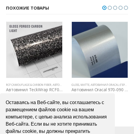
ПОХОЖИЕ ТОВАРЫ
 (КАРБОН, КАМУФЛЯЖ, ЦАРАПАННЫЙ МЕТАЛЛ)
Е ТОВАРЫ
RCF CAMOUFLAGE & CARBON FIBER
,
ЦВЕТНЫЕ ВИНИЛОВЫЕ ПЛЕНКИ
,
АВТОВИНИЛ TECKWRAP
GLOSS
,
MATTE
,
ВСЕ ТОВАРЫ
,
АВТОВИНИЛ ORACAL (ГЕРМАНИЯ)
,
ЦВЕТНЫЕ ВИНИЛОВЫ
Автовинил TeckWrap RCF08 Gloss Forged Carbon Lighter version
Автовинил Oracal 970-090 silbergray silver gray – серый
3200,00
₽
4000,00
₽
Оставаясь на Веб-сайте, вы соглашаетесь с
В КОРЗИНУ
В КОРЗИНУ
размещением файлов cookie на вашем
компьютере, с целью анализа использования
Веб-сайта. Если вы не хотите принимать
файлы cookie, вы должны прекратить