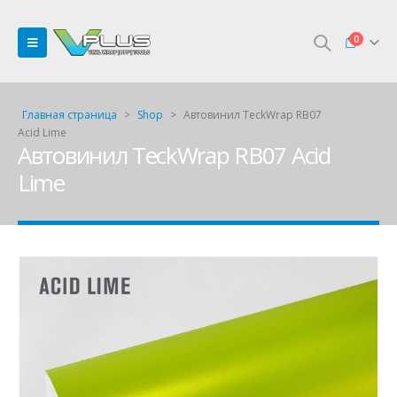
0
Главная страница
>
Shop
>
Автовинил TeckWrap RB07
Acid Lime
Автовинил TeckWrap RB07 Acid
Lime