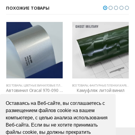
ПОХОЖИЕ ТОВАРЫ
Ы
Е ТОВАРЫ
,
ЦВЕТНЫЕ ВИНИЛОВЫЕ ПЛЕНКИ
ВСЕ ТОВАРЫ
,
ЦВЕТНЫЕ ВИНИЛОВЫЕ ПЛЕНКИ
,
ЦВЕТНЫЕ ВИНИЛОВЫЕ ПЛЕНКИ
,
АВТОВИНИЛ ORACAL (ГЕРМАНИЯ)
ВСЕ ТОВАРЫ
,
ФАКТУРНЫЕ ПЛЕНКИ (КАРБОН, КАМУФЛЯЖ, ЦАРАПАННЫЙ МЕТАЛЛ)
,
GLOSS
,
MATTE
Автовинил Oracal 970-090 silbergray silver gray – серый
Камуфляж литой винил
4000,00
₽
2800,00
₽
Оставаясь на Веб-сайте, вы соглашаетесь с
В КОРЗИНУ
В КОРЗИНУ
размещением файлов cookie на вашем
компьютере, с целью анализа использования
Веб-сайта. Если вы не хотите принимать
файлы cookie, вы должны прекратить