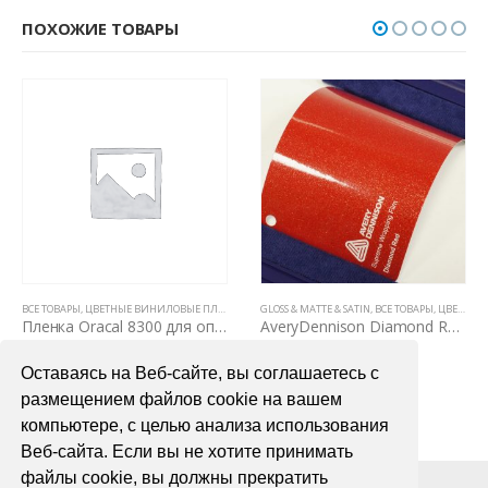
ПОХОЖИЕ ТОВАРЫ
ВСЕ ТОВАРЫ
,
ЦВЕТНЫЕ ВИНИЛОВЫЕ ПЛЕНКИ
,
АВТОВИНИЛ ORACAL (ГЕРМАНИЯ)
GLOSS & MATTE & SATIN
,
ВСЕ ТОВАРЫ
,
ЦВЕТНЫЕ ВИНИЛОВЫЕ ПЛЕНКИ
Пленка Oracal 8300 для оптики автомобиля
AveryDennison Diamond Red (красный металлик)
1000,00
₽
7200,00
₽
Оставаясь на Веб-сайте, вы соглашаетесь с
В КОРЗИНУ
В КОРЗИНУ
размещением файлов cookie на вашем
компьютере, с целью анализа использования
Веб-сайта. Если вы не хотите принимать
файлы cookie, вы должны прекратить