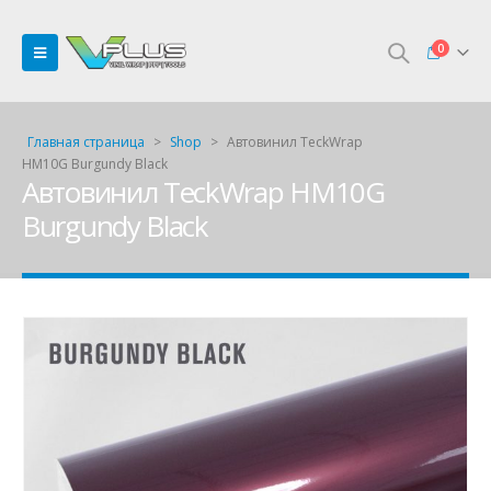
0
Главная страница
>
Shop
>
Автовинил TeckWrap
HM10G Burgundy Black
Автовинил TeckWrap HM10G
Burgundy Black