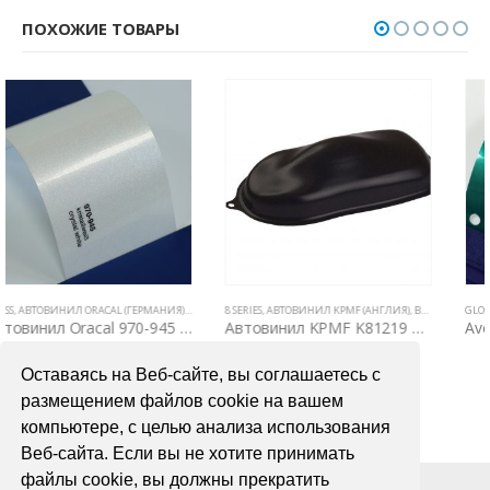
ПОХОЖИЕ ТОВАРЫ
Е ТОВАРЫ
8 SERIES
,
ЦВЕТНЫЕ ВИНИЛОВЫЕ ПЛЕНКИ
,
АВТОВИНИЛ KPMF (АНГЛИЯ)
,
ВСЕ ТОВАРЫ
GLOSS & MATTE & SATIN
,
ЦВЕТНЫЕ ВИНИЛОВЫЕ ПЛЕНКИ
,
ВСЕ ТОВАРЫ
,
ЦВЕТНЫЕ ВИНИЛОВЫЕ ПЛЕНКИ
Автовинил KPMF K81219 черная матовая текстурированная
AveryDennison Pearl Dark Green (темно-зеленый перламутр)
2900,00
₽
7200,00
₽
Оставаясь на Веб-сайте, вы соглашаетесь с
В КОРЗИНУ
В КОРЗИНУ
размещением файлов cookie на вашем
компьютере, с целью анализа использования
Веб-сайта. Если вы не хотите принимать
файлы cookie, вы должны прекратить