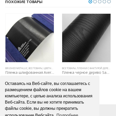
ПОХОЖИЕ ТОВАРЫ
USHED METALLIC
,
ЦВЕТНЫЕ ВИНИЛОВЫЕ ПЛЕНКИ
,
ВСЕ ТОВАРЫ
,
ЦВЕТНЫЕ ВИНИЛОВЫЕ ПЛЕНКИ
ВСЕ ТОВАРЫ
,
ПЛЕНКИ С ФАКТУРОЙ ДЕРЕВА И КОЖИ
ВСЕ 
,
Ц
Пленка шлифованная Avery Dennison Brushed Black
Пленка черное дерево Samsung Mg 3030
6700,00
₽
4990,00
₽
Оставаясь на Веб-сайте, вы соглашаетесь с
В КОРЗИНУ
В КОРЗИНУ
размещением файлов cookie на вашем
компьютере, с целью анализа использования
Веб-сайта. Если вы не хотите принимать
файлы cookie, вы должны прекратить
использование Вебсайта.
Подробнее