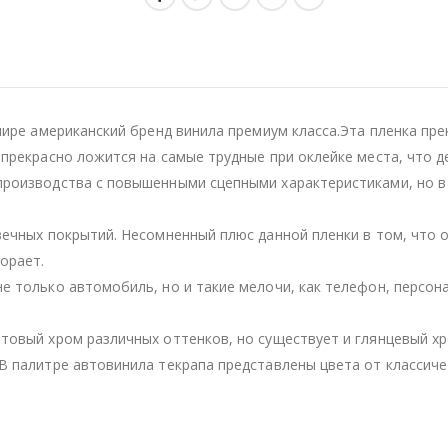
мире американский бренд винила премиум класса.Эта пленка пре
 прекрасно ложится на самые трудные при оклейке места, что 
производства с повышенными сцепными характеристиками, но в
вечных покрытий. Несомненный плюс данной пленки в том, что 
орает.
е только автомобиль, но и такие мелочи, как телефон, персон
товый хром различных оттенков, но существует и глянцевый хр
В палитре автовинила текрапа представлены цвета от классичес