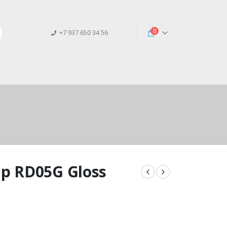
0
+7 937 650 34 56
p RD05G Gloss