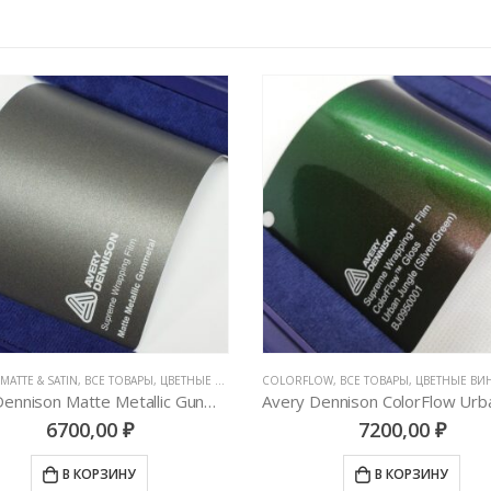
LOW
,
ВСЕ ТОВАРЫ
,
ЦВЕТНЫЕ ВИНИЛОВЫЕ ПЛЕНКИ
GLOSS & MATTE & SATIN
,
ВСЕ ТОВАРЫ
,
ЦВЕТНЫЕ 
Avery Dennison ColorFlow Urban Jungle Gloss (Silver/Green)
AveryDennison Matte Dark 
7200,00
₽
7200,00
₽
В КОРЗИНУ
В КОРЗИНУ