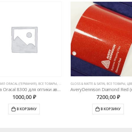
ЛОВЫЕ ПЛЕНКИ
MATTE & SATIN
,
ВСЕ ТОВАРЫ
,
ЦВЕТНЫЕ ВИНИЛОВЫЕ ПЛЕНКИ
GLOSS
,
АВТОВИНИЛ ORACAL (ГЕРМАНИЯ
AveryDennison Diamond Red (красный металлик)
7200,00
₽
4000,00
₽
В КОРЗИНУ
В КОРЗИНУ