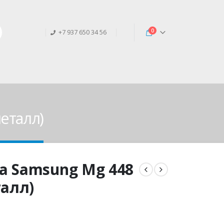
0
+7 937 650 34 56
еталл)
а Samsung Mg 448
алл)