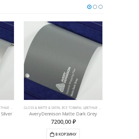
ВИНИЛОВЫЕ ПЛЕНКИ
ЦВЕТНЫЕ ВИНИЛОВЫЕ ПЛЕНКИ
GLOSS & MATTE & SATIN
,
ВСЕ ТОВАРЫ
,
ЦВЕТНЫЕ ВИНИЛОВЫЕ ПЛЕНКИ
MATTE
,
АВТОВИН
Silver
AveryDennison Matte Dark Grey
7200,00
₽
В КОРЗИНУ