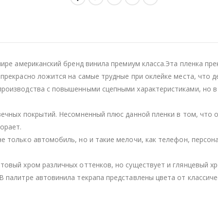
мире американский бренд винила премиум класса.Эта пленка пре
 прекрасно ложится на самые трудные при оклейке места, что 
производства с повышенными сцепными характеристиками, но в
вечных покрытий. Несомненный плюс данной пленки в том, что 
орает.
е только автомобиль, но и такие мелочи, как телефон, персон
товый хром различных оттенков, но существует и глянцевый хр
В палитре автовинила текрапа представлены цвета от классичес