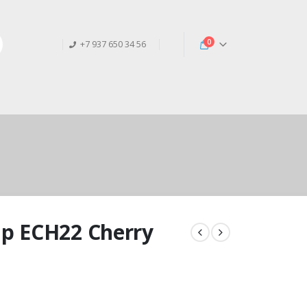
0
+7 937 650 34 56
p ECH22 Cherry