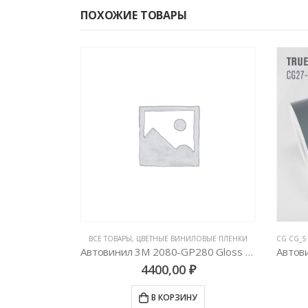
ПОХОЖИЕ ТОВАРЫ
ВЫЕ ПЛЕНКИ
,
GLOSS & MATTE & SATIN
,
ЦВЕТНЫЕ ВИНИЛОВЫЕ ПЛЕНКИ
ВСЕ ТОВАРЫ
,
ЦВЕТНЫЕ ВИНИЛОВЫЕ ПЛЕНКИ
AveryDennison Pearl Dark Green (темно-зеленый перламутр)
Автовинил 3M 2080-GP280 Gloss Flip Ghost Pearl
4400,00
₽
У
В КОРЗИНУ