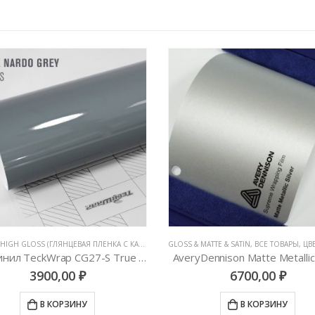
CG CG_S HIGH GLOSS (ГЛЯНЦЕВАЯ ПЛЕНКА С КАНАЛАМИ)
GLOSS & MATTE & SATIN
,
АВТОВИНИЛ TECKWRAP
,
ВСЕ ТОВАРЫ
,
ВСЕ ТОВАРЫ
,
ЦВЕТНЫЕ 
,
Автовинил TeckWrap CG27-S True Nardo Grey
AveryDennison Matte Metallic 
3900,00
₽
6700,00
₽
В КОРЗИНУ
В КОРЗИНУ