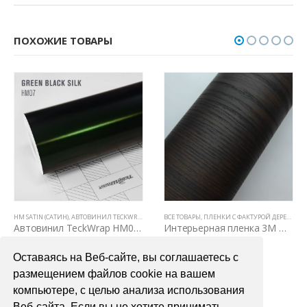
ПОХОЖИЕ ТОВАРЫ
Е ТОВАРЫ
HM SATIN (САТИН)
,
ЦВЕТНЫЕ ВИНИЛОВЫЕ ПЛЕНКИ
,
АВТОВИНИЛ TECKWRAP
,
ВСЕ ТОВАРЫ
ВСЕ ТОВАРЫ
,
ЦВЕТНЫЕ ВИНИЛОВЫЕ ПЛЕНКИ
,
ПЛЕНКИ С ФАКТУРОЙ ДЕРЕВА И КОЖИ
Автовинил TeckWrap HM07 Green Black Silk
Интерьерная пленка 3М DI – NOC WG 156
3900,00
₽
9000,00
₽
Оставаясь на Веб-сайте, вы соглашаетесь с
В КОРЗИНУ
В КОРЗИНУ
размещением файлов cookie на вашем
компьютере, с целью анализа использования
Веб-сайта. Если вы не хотите принимать