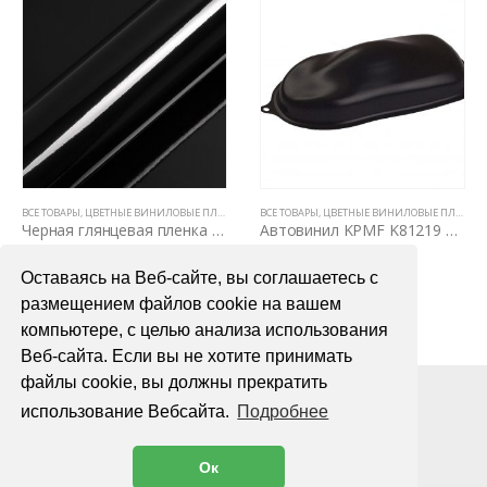
ВСЕ ТОВАРЫ
,
ЦВЕТНЫЕ ВИНИЛОВЫЕ ПЛЕНКИ
ВСЕ ТОВАРЫ
,
ЦВЕТНЫЕ ВИНИЛОВЫЕ ПЛЕНКИ
Черная глянцевая пленка для авто HXS5889B
Автовинил KPMF K81219 черная матовая текстурированная
2200,00
₽
2900,00
₽
Оставаясь на Веб-сайте, вы соглашаетесь с
В КОРЗИНУ
В КОРЗИНУ
размещением файлов cookie на вашем
компьютере, с целью анализа использования
Веб-сайта. Если вы не хотите принимать
файлы cookie, вы должны прекратить
использование Вебсайта.
Подробнее
Ок