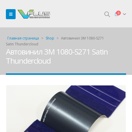
0
Главная страница
>
Shop
>
Автовинил 3M 1080-S271
Satin Thundercloud
Автовинил 3M 1080-S271 Satin
Thundercloud