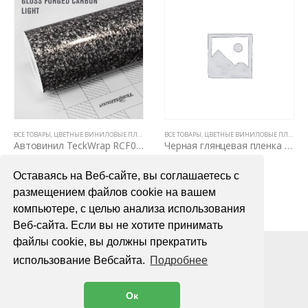
ВСЕ ТОВАРЫ
,
ЦВЕТНЫЕ ВИНИЛОВЫЕ ПЛЕНКИ
,
АВТОВИНИЛ TECKWRAP
ВСЕ ТОВАРЫ
,
ЦВЕТНЫЕ ВИНИЛОВЫЕ ПЛЕНКИ
,
RCF CAMOUFLAGE & CAR
Автовинил TeckWrap RCF08 Gloss Forged Carbon Lighter version
Черная глянцевая пленка для авто Oracal 551 1,26м
3200,00
₽
1400,00
₽
Оставаясь на Веб-сайте, вы соглашаетесь с
В КОРЗИНУ
В КОРЗИНУ
размещением файлов cookie на вашем
компьютере, с целью анализа использования
Веб-сайта. Если вы не хотите принимать
файлы cookie, вы должны прекратить
использование Вебсайта.
Подробнее
Ок