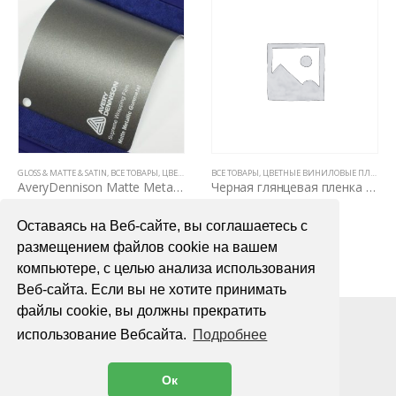
,
АВТОВИНИЛ ORACAL (ГЕРМАНИЯ)
GLOSS & MATTE & SATIN
,
ВСЕ ТОВАРЫ
,
GLOSS
,
ЦВЕТНЫЕ ВИНИЛОВЫЕ ПЛЕНКИ
ВСЕ ТОВАРЫ
,
ЦВЕТНЫЕ ВИНИЛОВЫЕ ПЛЕНКИ
AveryDennison Matte Metallic Gunmetal
Черная глянцевая пленка для авто Oracal 551 1,26м
6700,00
₽
1400,00
₽
Оставаясь на Веб-сайте, вы соглашаетесь с
В КОРЗИНУ
В КОРЗИНУ
размещением файлов cookie на вашем
компьютере, с целью анализа использования
Веб-сайта. Если вы не хотите принимать
файлы cookie, вы должны прекратить
использование Вебсайта.
Подробнее
Ок