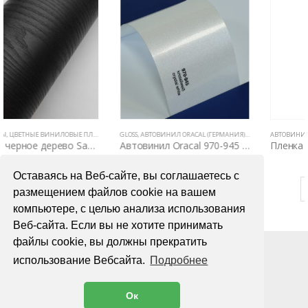
,
ПЛЕНКИ С ФАКТУРОЙ ДЕРЕВА И КОЖИ
GLOSS
,
АВТОВИНИЛ ORACAL (ГЕРМАНИЯ)
,
ВСЕ ТОВАРЫ
АВТОВИНИЛ ORACAL (ГЕРМАНИЯ)
,
ЦВЕТНЫЕ ВИНИЛОВЫЕ ПЛЕНКИ
,
ВСЕ ТОВАРЫ
Автовинил Oracal 970-945 crystal white – кристаллический белый, глянец
Пленка Oracal 8300 для оптики автомобиля
4000,00
₽
1000,00
₽
Оставаясь на Веб-сайте, вы соглашаетесь с
В КОРЗИНУ
В КОРЗИНУ
размещением файлов cookie на вашем
компьютере, с целью анализа использования
Веб-сайта. Если вы не хотите принимать
файлы cookie, вы должны прекратить
использование Вебсайта.
Подробнее
Ок